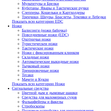
Мультитулы и Брелки
Куботаны, Явары и Тактические ручки
Слепперы, Кошельки и Картхолдеры
Тренчики, Шнуры, Браслеты, Темляки и Лебедки
Показать всю категорию EDC
Ножи
Балисонги (ножи бабочка)
Повседневные ножи (EDC)
Охотничьи ножи
Туристическеи ножи
Тактические ножи
Ножи с фиксированным клинком
Складные ножи
Автоматические выкидные ножи
Тычковый ножи
Тренировочные ножи
Тесаки
Мачете и Кукри
Показать всю категорию Ножи
Сигнальные средства
Цветной дым и дымовые шашки
Средства для маломерных судов
Фальшфейеры и факелы
Стробоскопы
Пусковые устройства для инициирования