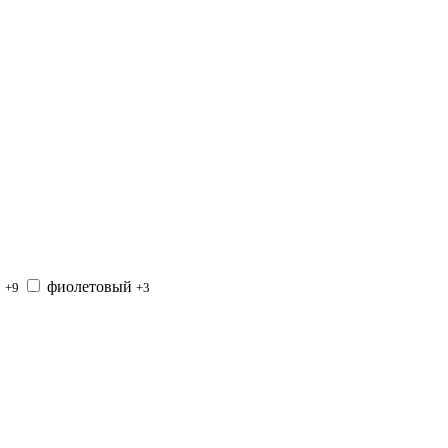
й
фиолетовый
+9
+3