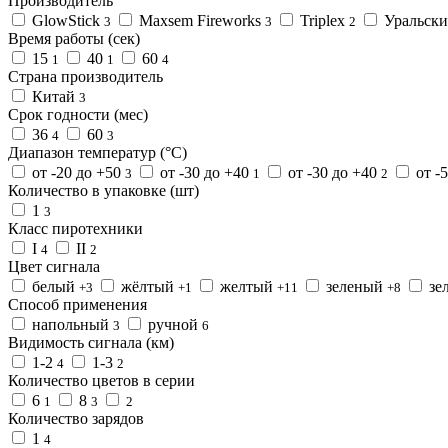
Производитель
GlowStick
Maxsem Fireworks
Triplex
Уральски
3
3
2
Время работы (сек)
15
40
60
1
1
4
Страна производитель
Китай
3
Срок годности (мес)
36
60
4
3
Диапазон температур (°C)
от -20 до +50
от -30 до +40
от -30 до +40
от -
3
1
2
Количество в упаковке (шт)
1
3
Класс пиротехники
I
II
4
2
Цвет сигнала
белый
жёлтый
желтый
зеленый
зе
+3
+1
+11
+8
Способ применения
напольный
ручной
3
6
Видимость сигнала (км)
1-2
1-3
4
2
Количество цветов в серии
6
8
1
3
2
Количество зарядов
1
4