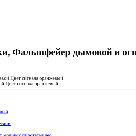
, Фальшфейер дымовой и огн
й Цвет сигнала оранжевый
жевый
ых мощных пиротехничес..