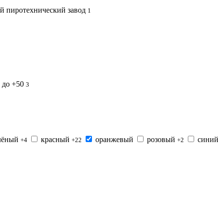
й пиротехнический завод
1
5 до +50
3
лёный
красный
оранжевый
розовый
сини
+4
+22
+2