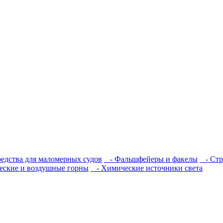
едства для маломерных судов
- Фальшфейеры и факелы
- Стр
ские и воздушные горны
- Химические источники света