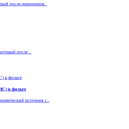
торый после иницииров..
который после ..
С) в фольге
химический источник с..