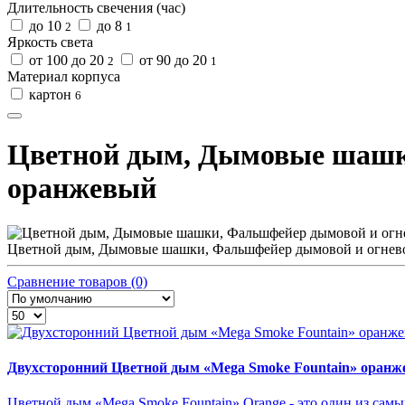
Длительность свечения (час)
до 10
до 8
2
1
Яркость света
от 100 до 20
от 90 до 20
2
1
Материал корпуса
картон
6
Цветной дым, Дымовые шашки
оранжевый
Цветной дым, Дымовые шашки, Фальшфейер дымовой и огнево
Сравнение товаров (0)
Двухсторонний Цветной дым «Mega Smoke Fountain» оран
Цветной дым «Mega Smoke Fountain» Orange - это один из сам