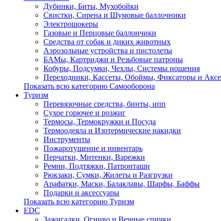
Дубинки, Биты, Мухобойки
Свистки, Сирена и Шумовые баллочники
Электрошокеры
Газовые и Перцовые баллончики
Средства от собак и диких животных
Аэрозольные устройства и пистолеты
БАМы, Картриджи и Резьбовые патроны
Кобуры, Подсумки, Чехлы, Системы ношения
Переходники, Кассеты, Обоймы, Фиксаторы и Акс
Показать всю категорию Самооборона
Туризм
Перевязочные средства, бинты, ипп
Сухое горючее и розжиг
Термосы, Термокружки и Посуда
Термоодеяла и Изотермические накидки
Инструменты
Пожаротушение и инвентарь
Перчатки, Митенки, Варежки
Ремни, Подтяжки, Патронташи
Рюкзаки, Сумки, Жилеты и Разгрузки
Арафатки, Маски, Балаклавы, Шарфы, Баффы
Подарки и аксессуары
Показать всю категорию Туризм
EDC
Зажигалки, Огниво и Вечные спички