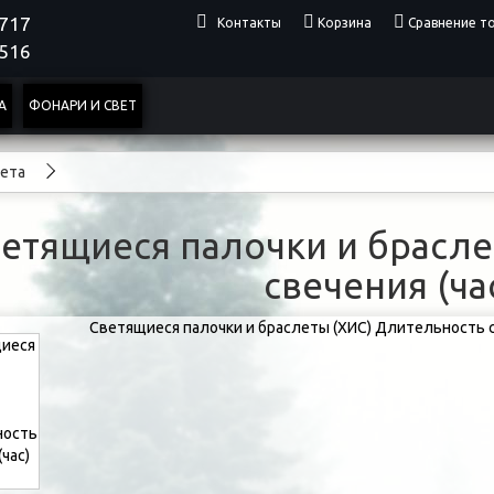
4717
Контакты
Корзина
Сравнение то
0516
А
ФОНАРИ И СВЕТ
вета
етящиеся палочки и брасле
свечения (ча
Светящиеся палочки и браслеты (ХИС) Длительность св