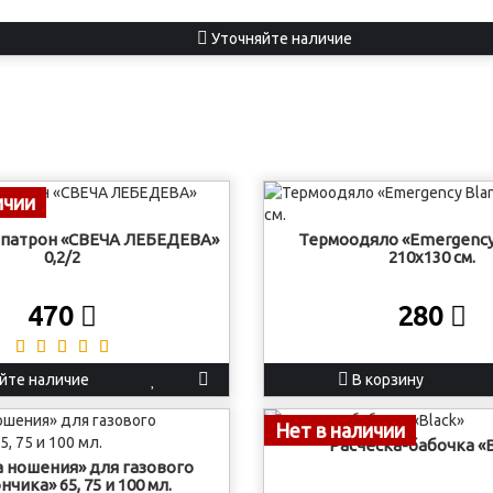
Уточняйте наличие
ичии
патрон «СВЕЧА ЛЕБЕДЕВА»
Термоодяло «Emergency
0,2/2
210х130 см.
470
280
йте наличие
В корзину
Нет в наличии
Расческа-бабочка «B
 ношения» для газового
чика» 65, 75 и 100 мл.