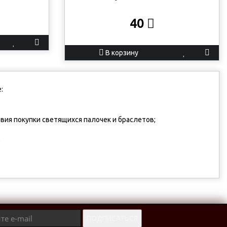
40
В корзину
:
вия покупки светящихся палочек и браслетов;
;