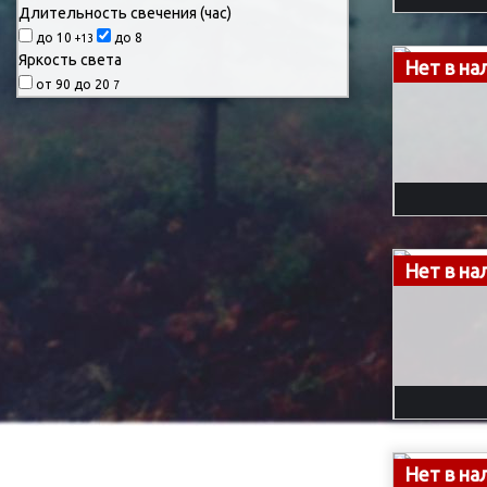
Длительность свечения (час)
до 10
до 8
+13
Яркость света
Нет в на
от 90 до 20
7
Нет в на
Нет в на