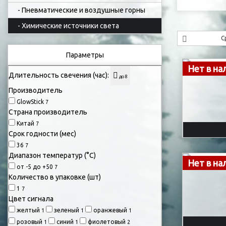
- Пневматические и воздушные горны
- Химические источники света
С
Параметры
Нет в на
Длительность свечения (час):
до 8
Производитель
GlowStick
7
Страна производитель
Китай
7
Срок годности (мес)
36
7
Диапазон температур (°C)
Нет в на
от -5 до +50
7
Количество в упаковке (шт)
1
7
Цвет сигнала
желтый
зеленый
оранжевый
1
1
1
розовый
синий
фиолетовый
1
1
2