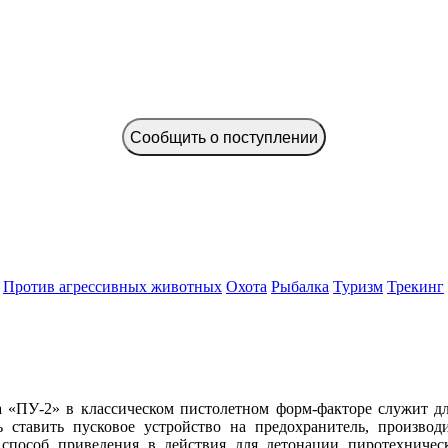
Сообщить о поступлении
Против агрессивных животных
Охота
Рыбалка
Туризм
Трекинг
а «ПУ-2» в классическом пистолетном форм-факторе служит д
ь ставить пусковое устройство на предохранитель, произво
способ приведения в действия для детонации пиротехниче