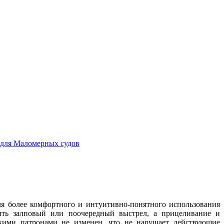
для Маломерных судов
ля более комфортного и интуитивно-понятного использования
дить залповый или поочередный выстрел, а прицеливание и
скими патронами не изменен, что не нарушает действующие