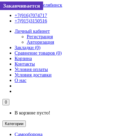
Хит
Хит
Хит
Нет в наличии
Заканчивается
Заканчивается
+7(916)7074717
+7(915)3150516
Личный кабинет
Регистрация
Авторизация
Закладки (0)
Сравнение товаров (0)
Корзина
Контакты
Условия оплаты
Условия доставки
О нас
0
В корзине пусто!
Категории
Самооборона