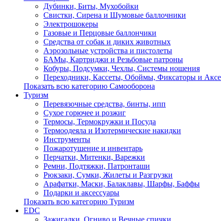
Дубинки, Биты, Мухобойки
Свистки, Сирена и Шумовые баллочники
Электрошокеры
Газовые и Перцовые баллончики
Средства от собак и диких животных
Аэрозольные устройства и пистолеты
БАМы, Картриджи и Резьбовые патроны
Кобуры, Подсумки, Чехлы, Системы ношения
Переходники, Кассеты, Обоймы, Фиксаторы и Акс
Показать всю категорию Самооборона
Туризм
Перевязочные средства, бинты, ипп
Сухое горючее и розжиг
Термосы, Термокружки и Посуда
Термоодеяла и Изотермические накидки
Инструменты
Пожаротушение и инвентарь
Перчатки, Митенки, Варежки
Ремни, Подтяжки, Патронташи
Рюкзаки, Сумки, Жилеты и Разгрузки
Арафатки, Маски, Балаклавы, Шарфы, Баффы
Подарки и аксессуары
Показать всю категорию Туризм
EDC
Зажигалки, Огниво и Вечные спички