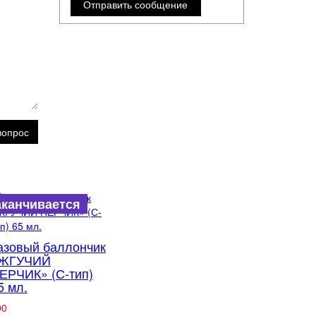
вопрос
аканчивается
азовый баллончик
ЖГУЧИЙ
ЕРЧИК» (С-тип)
5 мл.
00