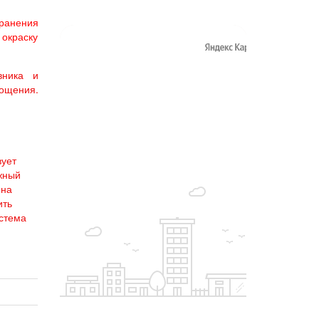
транения
 окраску
ивника и
ощения.
ует
ужный
 на
ить
истема