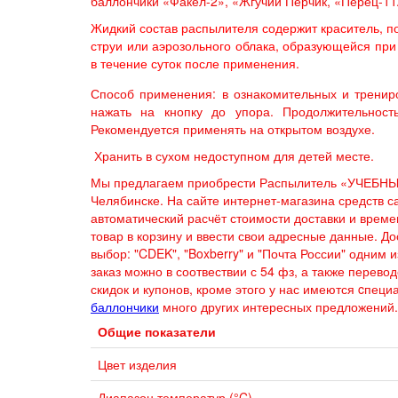
баллончики «Факел-2», «Жгучий Перчик, «Перец-11
Жидкий состав распылителя содержит краситель, 
струи или аэрозольного облака, образующейся пр
в течение суток после применения.
Способ применения: в ознакомительных и тренир
нажать на кнопку до упора. Продолжительнос
Рекомендуется применять на открытом воздухе.
Хранить в сухом недоступном для детей месте.
Мы предлагаем приобрести Распылитель «УЧЕБНЫ
Челябинске. На сайте интернет-магазина средств 
автоматический расчёт стоимости доставки и врем
товар в корзину и ввести свои адресные данные. 
выбор: "CDEK", "Boxberry" и "Почта России" одним 
заказ можно в соотвествии с 54 фз, а также перево
скидок и купонов, кроме этого у нас имеются cпец
баллончики
много других интересных предложений.
Общие показатели
Цвет изделия
Диапазон температур (°C)