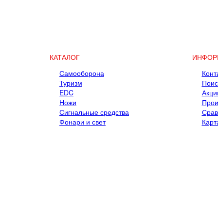
КАТАЛОГ
ИНФОР
Самооборона
Конт
Туризм
Поис
EDC
Акци
Ножи
Прои
Сигнальные средства
Срав
Фонари и свет
Карт