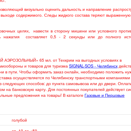
А».
позволяющий визуально оценить дальность и направление распрос
и выходе содержимого. Следы жидкого состава теряют выраженную
овочных целях, навести в сторону мишени или условного прот
ть нажатия составляет 0,5 - 2 секунды или до полного ист
Й АЭРОЗОЛЬНЫЙ» 65 мл. от Техкрим на выгодных условиях в
самообороны и товаров для туризма
SIGNAL-SOS - Челябинск
действ
ени в пути. Чтобы оформить заказ онлайн, необходимо положить н
Доставка осуществляется по Челябинску транспортными компаниями
из следующих способов: до пункта самовывоза или до двери. Оплат
дом на банковскую карту. Для постоянных покупателей действует с
иальные предложения на товары! В каталоге
Газовые и Перцовые
голубой
от -10 до +50