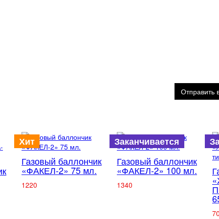
Отправить 
Хит
Заканчивается
З
Газовый баллончик
Газовый баллончик
«ФАКЕЛ-2» 75 мл.
«ФАКЕЛ-2» 100 мл.
ик
Г
«
1220
1340
П
6
7