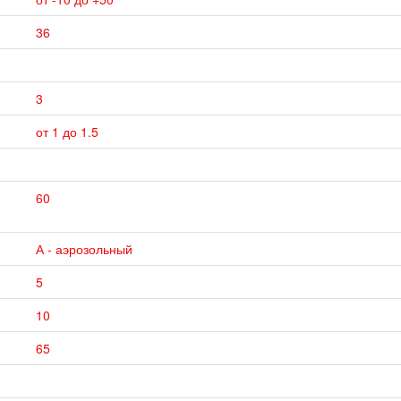
36
3
от 1 до 1.5
60
А - аэрозольный
5
10
65